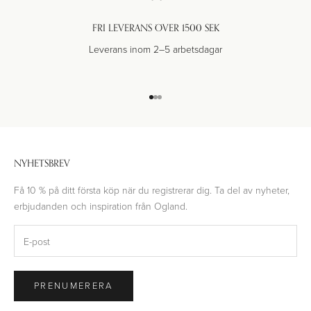
FRI LEVERANS ÖVER 1500 SEK
Leverans inom 2–5 arbetsdagar
Gå till 1
Gå till 2
Gå till 3
NYHETSBREV
Få 10 % på ditt första köp när du registrerar dig. Ta del av nyheter,
erbjudanden och inspiration från Ogland.
PRENUMERERA