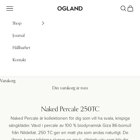
Hoppa till innehållet
Meny
Sök
Kundv
Ogland
Shop
Journal
Hållbarhet
Kontakt
Varukorg
Din varukorg är tom
Naked Percale 250TC
Naked Percale är kollektionen för dig som vill ha svala, krispiga
sängkläder. Vävd i percale av 100 % biodynamisk Giza 86-bomull
från Nildeltat. 250 TC ger en matt yta som andas naturligt. De
långa, tunna trådarna skapar en mjuk, slitstark väv som blir din