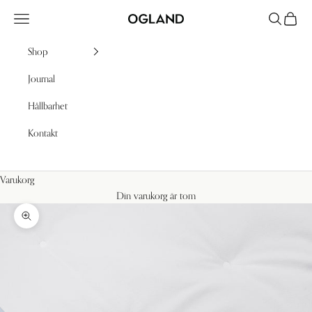
Hoppa till innehållet
Meny
Sök
Kundv
Ogland
Shop
Journal
Hållbarhet
Kontakt
Varukorg
Din varukorg är tom
Zooma