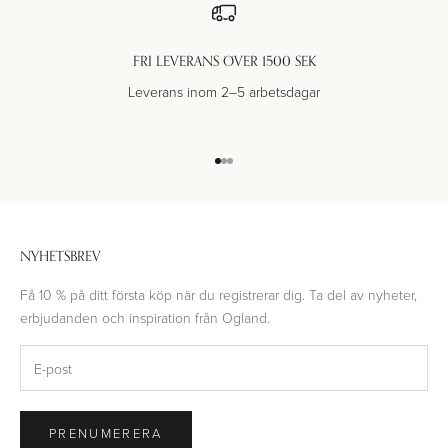
FRI LEVERANS ÖVER 1500 SEK
Leverans inom 2–5 arbetsdagar
Gå till 1
Gå till 2
Gå till 3
NYHETSBREV
Få 10 % på ditt första köp när du registrerar dig. Ta del av nyheter,
erbjudanden och inspiration från Ogland.
PRENUMERERA