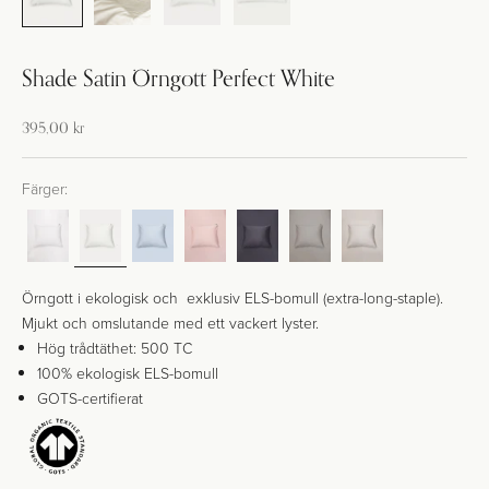
Shade Satin Örngott Perfect White
Kampanj-pris
395,00 kr
Färger:
Örngott i ekologisk och exklusiv ELS-bomull (extra-long-staple).
Mjukt och omslutande med ett vackert lyster.
Hög trådtäthet: 500 TC
100% ekologisk ELS-bomull
GOTS-certifierat