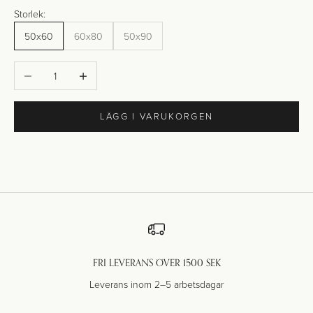
Storlek:
50x60
60x80
50x90
Minska antal
Öka antal
LÄGG I VARUKORGEN
FRI LEVERANS ÖVER 1500 SEK
Leverans inom 2–5 arbetsdagar