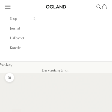
Hoppa till innehållet
Meny
Sök
Kundv
Ogland
Shop
Journal
Hållbarhet
Kontakt
Varukorg
Din varukorg är tom
Zooma