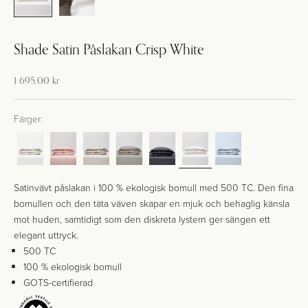
Shade Satin Påslakan Crisp White
Kampanj-pris
1 695,00 kr
Färger:
Satinvävt påslakan i 100 % ekologisk bomull med 500 TC. Den fina
bomullen och den täta väven skapar en mjuk och behaglig känsla
mot huden, samtidigt som den diskreta lystern ger sängen ett
elegant uttryck.
500 TC
100 % ekologisk bomull
GOTS-certifierad