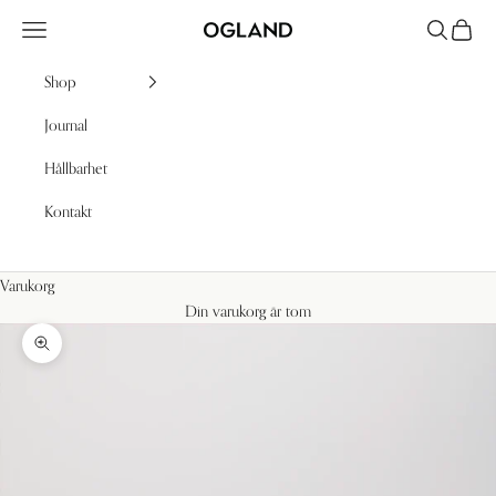
Hoppa till innehållet
Meny
Sök
Kundv
Ogland
Shop
Journal
Hållbarhet
Kontakt
Varukorg
Din varukorg är tom
Zooma