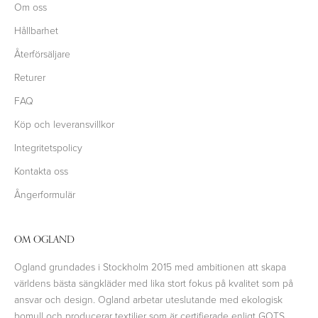
Om oss
Hållbarhet
Återförsäljare
Returer
FAQ
Köp och leveransvillkor
Integritetspolicy
Kontakta oss
Ångerformulär
OM OGLAND
Ogland grundades i Stockholm 2015 med ambitionen att skapa
världens bästa sängkläder med lika stort fokus på kvalitet som på
ansvar och design. Ogland arbetar uteslutande med ekologisk
bomull och producerar textilier som är certifierade enligt GOTS,