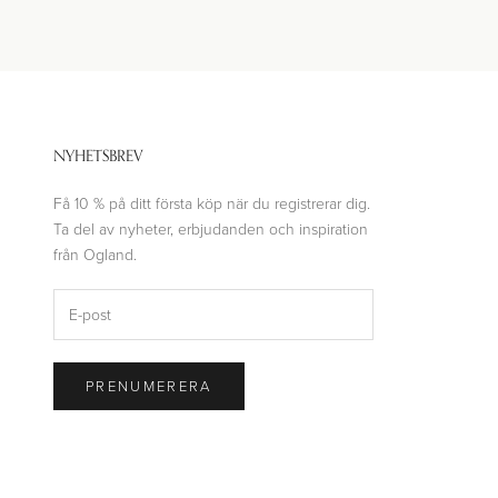
NYHETSBREV
Få 10 % på ditt första köp när du registrerar dig.
Ta del av nyheter, erbjudanden och inspiration
från Ogland.
PRENUMERERA