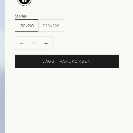
Storlek:
150x210
220x220
Minska antal
Öka antal
LÄGG I VARUKORGEN