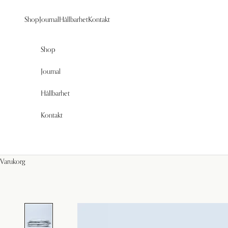
Hoppa till innehållet
Shop
Journal
Hållbarhet
Kontakt
Shop
Journal
Hållbarhet
Kontakt
Varukorg