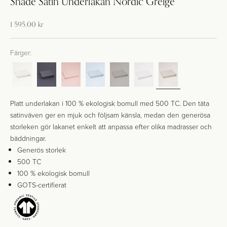
Shade Satin Underlakan Nordic Greige
Kampanj-pris
1 595,00 kr
Färger:
Platt underlakan i 100 % ekologisk bomull med 500 TC. Den täta
satinväven ger en mjuk och följsam känsla, medan den generösa
storleken gör lakanet enkelt att anpassa efter olika madrasser och
bäddningar.
Generös storlek
500 TC
100 % ekologisk bomull
GOTS-certifierat