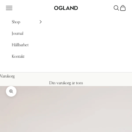
Hoppa till innehållet
Meny
Sök
Kundv
Ogland
Shop
Journal
Hållbarhet
Kontakt
Varukorg
Din varukorg är tom
Zooma